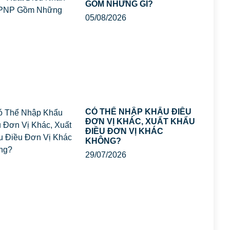
GỒM NHỮNG GÌ?
05/08/2026
CÓ THỂ NHẬP KHẨU ĐIỀU
ĐƠN VỊ KHÁC, XUẤT KHẨU
ĐIỀU ĐƠN VỊ KHÁC
KHÔNG?
29/07/2026