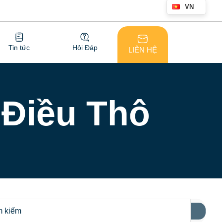
VN
Tin tức
Hỏi Đáp
LIÊN HỆ
 Điều Thô