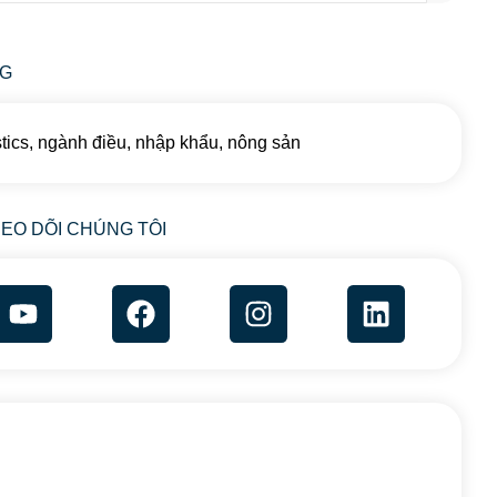
AG
stics
,
ngành điều
,
nhập khẩu
,
nông sản
EO DÕI CHÚNG TÔI