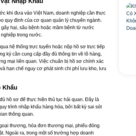
 Vật Nhập Khẩu
ước khi đưa vào Việt Nam, doanh nghiệp cần thực
heo quy định của cơ quan quản lý chuyên ngành.
ật gây hại, sâu bệnh hoặc mầm bệnh từ nước
 nghiệp trong nước.
qua hệ thống trực tuyến hoặc nộp hồ sơ trực tiếp
g ký cần cung cấp đầy đủ thông tin về lô hàng,
ng mại liên quan. Việc chuẩn bị hồ sơ chính xác
 và hạn chế nguy cơ phát sinh chi phí lưu kho, lưu
p Khẩu
ủ hồ sơ để thực hiện thủ tục hải quan. Đây là
uy trình nhập khẩu hàng hóa, bởi bất kỳ sai sót
gian thông quan.
goại thương, hóa đơn thương mại, phiếu đóng
vật. Ngoài ra, trong một số trường hợp doanh