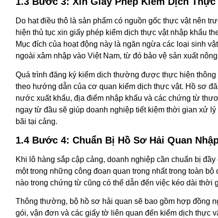
1.3 Bước 3: Xin Giấy Phép Kiểm Dịch Thực
Do hạt điều thô là sản phẩm có nguồn gốc thực vật nên tr
hiện thủ tục xin giấy phép kiểm dịch thực vật nhập khẩu t
Mục đích của hoạt động này là ngăn ngừa các loại sinh v
ngoài xâm nhập vào Việt Nam, từ đó bảo vệ sản xuất nông
Quá trình đăng ký kiểm dịch thường được thực hiện thông 
theo hướng dẫn của cơ quan kiểm dịch thực vật. Hồ sơ đăn
nước xuất khẩu, địa điểm nhập khẩu và các chứng từ thươ
ngay từ đầu sẽ giúp doanh nghiệp tiết kiệm thời gian xử lý
bãi tại cảng.
1.4 Bước 4: Chuẩn Bị Hồ Sơ Hải Quan Nhậ
Khi lô hàng sắp cập cảng, doanh nghiệp cần chuẩn bị đầy đ
một trong những công đoạn quan trọng nhất trong toàn bộ q
nào trong chứng từ cũng có thể dẫn đến việc kéo dài thời 
Thông thường, bộ hồ sơ hải quan sẽ bao gồm hợp đồng n
gói, vận đơn và các giấy tờ liên quan đến kiểm dịch thực 