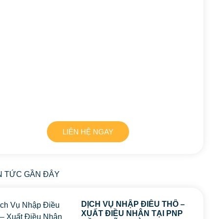
LIÊN HỆ NGAY
N TỨC GẦN ĐÂY
DỊCH VỤ NHẬP ĐIỀU THÔ –
XUẤT ĐIỀU NHÂN TẠI PNP