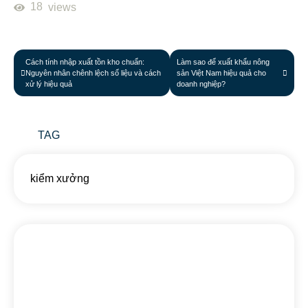
18
views
Cách tính nhập xuất tồn kho chuẩn:
Làm sao để xuất khẩu nông
Nguyên nhân chênh lệch số liệu và cách
sản Việt Nam hiệu quả cho
xử lý hiệu quả
doanh nghiệp?
TAG
kiểm xưởng