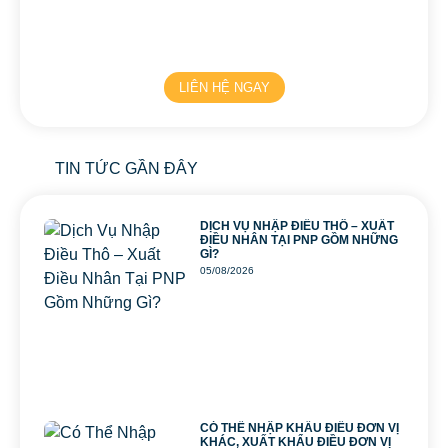
LIÊN HỆ NGAY
TIN TỨC GẦN ĐÂY
DỊCH VỤ NHẬP ĐIỀU THÔ – XUẤT
ĐIỀU NHÂN TẠI PNP GỒM NHỮNG
GÌ?
05/08/2026
CÓ THỂ NHẬP KHẨU ĐIỀU ĐƠN VỊ
KHÁC, XUẤT KHẨU ĐIỀU ĐƠN VỊ