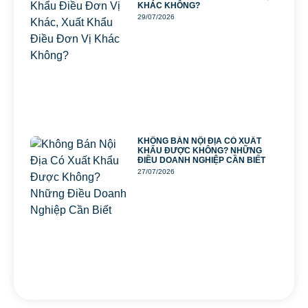
KHÁC KHÔNG?
29/07/2026
KHÔNG BÁN NỘI ĐỊA CÓ XUẤT
KHẨU ĐƯỢC KHÔNG? NHỮNG
ĐIỀU DOANH NGHIỆP CẦN BIẾT
27/07/2026