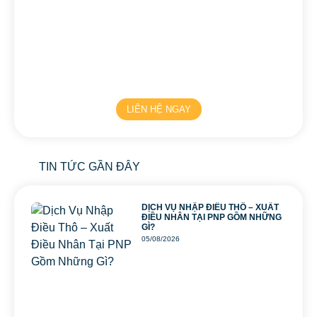
LIÊN HỆ NGAY
TIN TỨC GẦN ĐÂY
DỊCH VỤ NHẬP ĐIỀU THÔ – XUẤT
ĐIỀU NHÂN TẠI PNP GỒM NHỮNG
GÌ?
05/08/2026