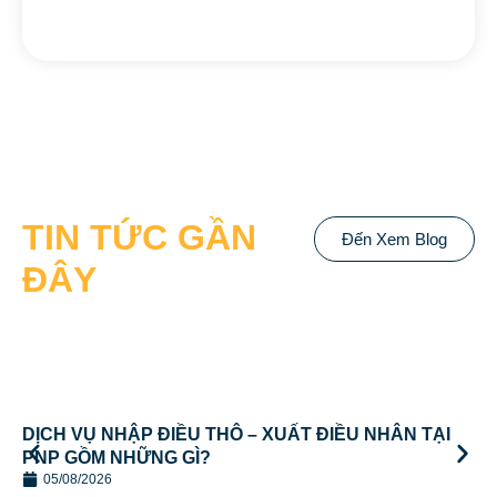
TIN TỨC GẦN
Đến Xem Blog
ĐÂY
DỊCH VỤ NHẬP ĐIỀU THÔ – XUẤT ĐIỀU NHÂN TẠI
PNP GỒM NHỮNG GÌ?
05/08/2026