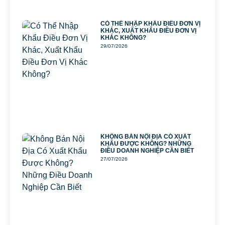
CÓ THỂ NHẬP KHẨU ĐIỀU ĐƠN VỊ
KHÁC, XUẤT KHẨU ĐIỀU ĐƠN VỊ
KHÁC KHÔNG?
29/07/2026
KHÔNG BÁN NỘI ĐỊA CÓ XUẤT
KHẨU ĐƯỢC KHÔNG? NHỮNG
ĐIỀU DOANH NGHIỆP CẦN BIẾT
27/07/2026